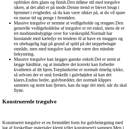
opfrisker dets glans og finish.Den tidløse stil med trægulve
sikrer, at det altid er på mode.Denne trend er blevet brugt i
hjemmet i evigheder, så du kan være sikker på, at du vil spare
en masse tid og penge i fremtiden.
Massive trægulve er nemme at vedligeholde og rengøre.Den
generelle vedligeholdelse af trægulve er ret enkel, mens de er
ret modstandsdygtige over for væskespild.Normalt har
husstande med kæledyr en tendens til at have en muggen og
en ubehagelig lugt på grund af spild på det tæppebelagte
område, men med trægulve kan dette være den mindste
bekymring.
Massive trægulve kan lægges ganske enkelt.Det er nemt at
lægge hårdttræ, og at installere det korrekt kan forbedre
kvaliteten af ​​dit hjem.Træplankerne er normalt rimelig tykke,
så selvom der er små forskelle i gulvhøjden så kan det
klares.Endnu bedre, gulvbrædder, der normalt klippes
sammen og nemt kan fjernes, kan du tage det med, når du skal
flytte.
Konstruerede trægulve
Konstrueret trægulve er en fremstillet form for gulvbelægning med
lag af forskellige materialer klemt (eller konstrueret) sammen.Men i