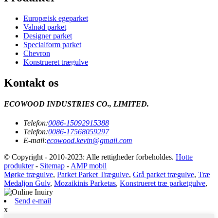
Europæisk egeparket
Valnød parket
Designer parket
Specialform parket
Chevron
Konstrueret trægulve
Kontakt os
ECOWOOD INDUSTRIES CO., LIMITED.
Telefon:
0086-15092915388
Telefon:
0086-17568059297
E-mail:
ecowood.kevin@gmail.com
© Copyright - 2010-2023: Alle rettigheder forbeholdes.
Hotte
produkter
-
Sitemap
-
AMP mobil
Mørke trægulve
,
Parket Parket Trægulve
,
Grå parket trægulve
,
Træ
Medaljon Gulv
,
Mozaikinis Parketas
,
Konstrueret træ parketgulve
,
Send e-mail
x