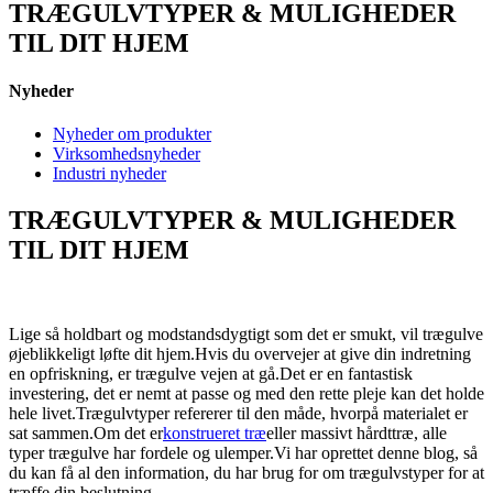
TRÆGULVTYPER & MULIGHEDER
TIL DIT HJEM
Nyheder
Nyheder om produkter
Virksomhedsnyheder
Industri nyheder
TRÆGULVTYPER & MULIGHEDER
TIL DIT HJEM
Lige så holdbart og modstandsdygtigt som det er smukt, vil trægulve
øjeblikkeligt løfte dit hjem.Hvis du overvejer at give din indretning
en opfriskning, er trægulve vejen at gå.Det er en fantastisk
investering, det er nemt at passe og med den rette pleje kan det holde
hele livet.Trægulvtyper refererer til den måde, hvorpå materialet er
sat sammen.Om det er
konstrueret træ
eller massivt hårdttræ, alle
typer trægulve har fordele og ulemper.Vi har oprettet denne blog, så
du kan få al den information, du har brug for om trægulvstyper for at
træffe din beslutning.