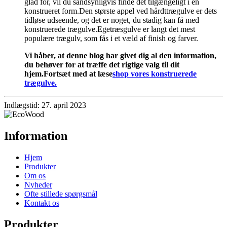
glad for, vil du sandsynligvis finde det tilgængeligt i en
konstrueret form.Den største appel ved hårdttrægulve er dets
tidløse udseende, og det er noget, du stadig kan få med
konstruerede trægulve.Egetræsgulve er langt det mest
populære trægulv, som fås i et væld af finish og farver.
Vi håber, at denne blog har givet dig al den information,
du behøver for at træffe det rigtige valg til dit
hjem.Fortsæt med at læse
shop vores konstruerede
trægulve.
Indlægstid: 27. april 2023
Information
Hjem
Produkter
Om os
Nyheder
Ofte stillede spørgsmål
Kontakt os
Produkter