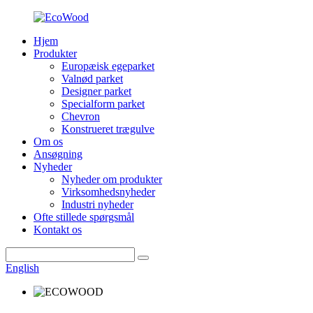
Hjem
Produkter
Europæisk egeparket
Valnød parket
Designer parket
Specialform parket
Chevron
Konstrueret trægulve
Om os
Ansøgning
Nyheder
Nyheder om produkter
Virksomhedsnyheder
Industri nyheder
Ofte stillede spørgsmål
Kontakt os
English