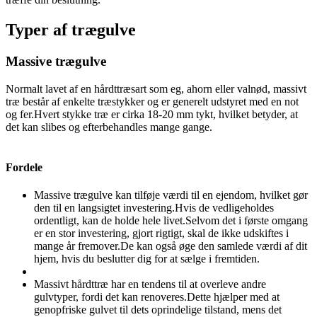
Typer af trægulve
Massive trægulve
Normalt lavet af en hårdttræsart som eg, ahorn eller valnød, massivt
træ består af enkelte træstykker og er generelt udstyret med en not
og fer.Hvert stykke træ er cirka 18-20 mm tykt, hvilket betyder, at
det kan slibes og efterbehandles mange gange.
Fordele
Massive trægulve kan tilføje værdi til en ejendom, hvilket gør
den til en langsigtet investering.Hvis de vedligeholdes
ordentligt, kan de holde hele livet.Selvom det i første omgang
er en stor investering, gjort rigtigt, skal de ikke udskiftes i
mange år fremover.De kan også øge den samlede værdi af dit
hjem, hvis du beslutter dig for at sælge i fremtiden.
Massivt hårdttræ har en tendens til at overleve andre
gulvtyper, fordi det kan renoveres.Dette hjælper med at
genopfriske gulvet til dets oprindelige tilstand, mens det