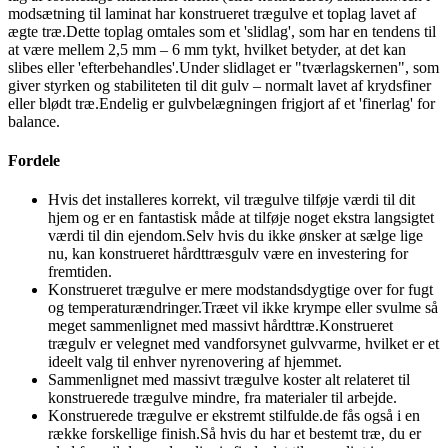
modsætning til laminat har konstrueret trægulve et toplag lavet af
ægte træ.Dette toplag omtales som et 'slidlag', som har en tendens til
at være mellem 2,5 mm – 6 mm tykt, hvilket betyder, at det kan
slibes eller 'efterbehandles'.Under slidlaget er "tværlagskernen", som
giver styrken og stabiliteten til dit gulv – normalt lavet af krydsfiner
eller blødt træ.Endelig er gulvbelægningen frigjort af et 'finerlag' for
balance.
Fordele
Hvis det installeres korrekt, vil trægulve tilføje værdi til dit
hjem og er en fantastisk måde at tilføje noget ekstra langsigtet
værdi til din ejendom.Selv hvis du ikke ønsker at sælge lige
nu, kan konstrueret hårdttræsgulv være en investering for
fremtiden.
Konstrueret trægulve er mere modstandsdygtige over for fugt
og temperaturændringer.Træet vil ikke krympe eller svulme så
meget sammenlignet med massivt hårdttræ.Konstrueret
trægulv er velegnet med vandforsynet gulvvarme, hvilket er et
ideelt valg til enhver nyrenovering af hjemmet.
Sammenlignet med massivt trægulve koster alt relateret til
konstruerede trægulve mindre, fra materialer til arbejde.
Konstruerede trægulve er ekstremt stilfulde.de fås også i en
række forskellige finish.Så hvis du har et bestemt træ, du er